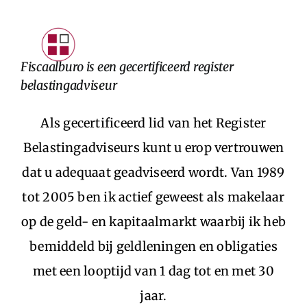
Skip
to
Toggle
content
Fiscaalburo is een gecertificeerd register
Navigat
belastingadviseur
INTRODUCTIE
PARTICULIEREN
Als gecertificeerd lid van het Register
STARTERS
Belastingadviseurs kunt u erop vertrouwen
ONDERNEMERS
dat u adequaat geadviseerd wordt. Van 1989
CONTACTFORMULIER
tot 2005 ben ik actief geweest als makelaar
LOGIN KLANTEN
op de geld- en kapitaalmarkt waarbij ik heb
bemiddeld bij geldleningen en obligaties
met een looptijd van 1 dag tot en met 30
jaar.