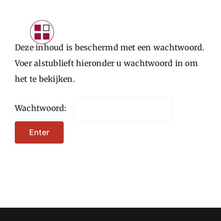
Skip
to
Toggle
content
Deze inhoud is beschermd met een wachtwoord.
Navigat
INTRODUCTIE
Voer alstublieft hieronder u wachtwoord in om
het te bekijken.
PARTICULIEREN
STARTERS
Wachtwoord:
ONDERNEMERS
CONTACTFORMULIER
LOGIN KLANTEN