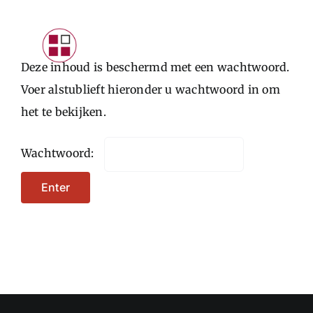
Skip
to
Toggle
content
Deze inhoud is beschermd met een wachtwoord.
Navigat
INTRODUCTIE
Voer alstublieft hieronder u wachtwoord in om
het te bekijken.
PARTICULIEREN
STARTERS
Wachtwoord:
ONDERNEMERS
CONTACTFORMULIER
LOGIN KLANTEN