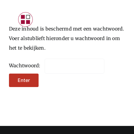
Skip
to
Toggle
content
Deze inhoud is beschermd met een wachtwoord.
Navigat
INTRODUCTIE
Voer alstublieft hieronder u wachtwoord in om
het te bekijken.
PARTICULIEREN
STARTERS
Wachtwoord:
ONDERNEMERS
CONTACTFORMULIER
LOGIN KLANTEN