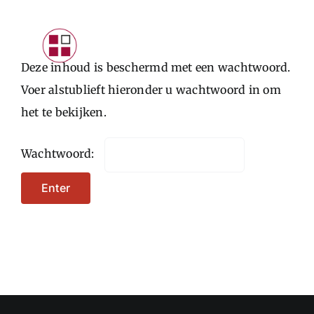
Skip
to
Toggle
content
Deze inhoud is beschermd met een wachtwoord.
Navigat
INTRODUCTIE
Voer alstublieft hieronder u wachtwoord in om
het te bekijken.
PARTICULIEREN
STARTERS
Wachtwoord:
ONDERNEMERS
CONTACTFORMULIER
LOGIN KLANTEN