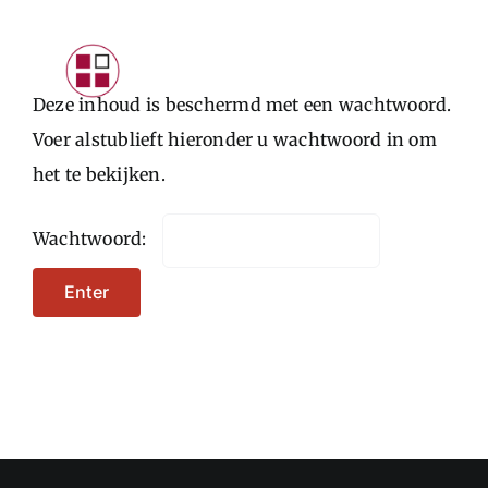
Skip
to
Toggle
content
Deze inhoud is beschermd met een wachtwoord.
Navigat
INTRODUCTIE
Voer alstublieft hieronder u wachtwoord in om
het te bekijken.
PARTICULIEREN
STARTERS
Wachtwoord:
ONDERNEMERS
CONTACTFORMULIER
LOGIN KLANTEN