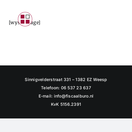
Skip
to
Toggle
[wysija_page]
content
Navigat
INTRODUCTIE
PARTICULIEREN
STARTERS
ONDERNEMERS
Sinnigvelderstraat 331 – 1382 EZ Weesp
CONTACTFORMULIER
Telefoon: 06 537 23 637
LOGIN KLANTEN
E-mail:
info@fiscaalburo.nl
KvK 5156.2391