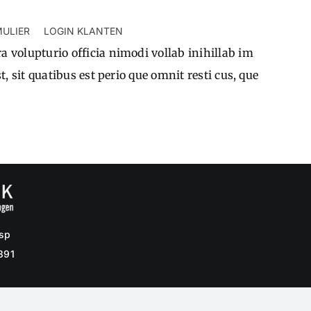
ULIER
LOGIN KLANTEN
 volupturio officia nimodi vollab inihillab im
, sit quatibus est perio que omnit resti cus, que
esp
391