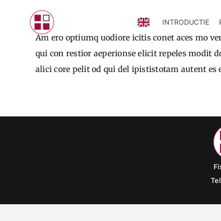
Skip
INTRODUCTIE
to
Am ero optiumq uodiore icitis conet aces mo ven
content
qui con restior aeperionse elicit repeles modit 
alici core pelit od qui del ipististotam autent
Fi
Te