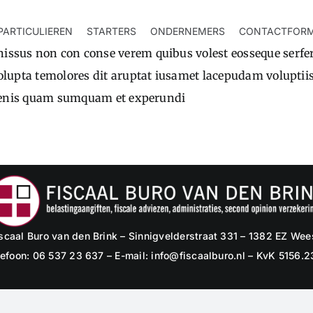
PARTICULIEREN
STARTERS
ONDERNEMERS
CONTACTFORM
issus non con conse verem quibus volest eosseque serfera
dolupta temolores dit aruptat iusamet lacepudam voluptiist
 es enis quam sumquam et experundi
scaal Buro van den Brink – Sinnigvelderstraat 331 – 1382 EZ We
lefoon: 06 537 23 637 – E-mail:
info@fiscaalburo.nl
– KvK 5156.2