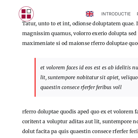
Skip
INTRODUCTIE
to
Tatur, unto to et int, odionse doluptatem quae. 
content
magnissim quamus, volorro exerio dolupta sed qu
maximeniate si od maionse rferro doluptae quo
et volorem faces id eos est es ab idelitis 
lit, suntempore nobitatur sit apiet, veliq
quaestin consece rferfer feribus voll
rferro doluptae quodis aped quo ex et volorem fa
coritent a voluptur aditas aut lit, suntempore n
dolut facita pa quis quaestin consece rferfer fer