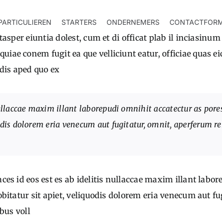
PARTICULIEREN
STARTERS
ONDERNEMERS
CONTACTFORM
Itasper eiuntia dolest, cum et di officat plab il inciasi
iae conem fugit ea que velliciunt eatur, officiae quas ei
dis aped quo ex
nullaccae maxim illant laborepudi omnihit accatectur as pores
uodis dolorem eria venecum aut fugitatur, omnit, aperferum re
ces id eos est es ab idelitis nullaccae maxim illant labo
obitatur sit apiet, veliquodis dolorem eria venecum aut f
ibus voll