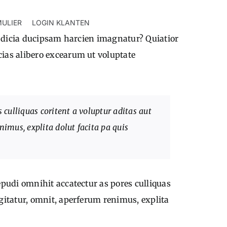
ULIER
LOGIN KLANTEN
num dicia ducipsam harcien imagnatur? Quiatior
cias alibero excearum ut voluptate
 culliquas coritent a voluptur aditas aut
nimus, explita dolut facita pa quis
repudi omnihit accatectur as pores culliquas
ugitatur, omnit, aperferum renimus, explita