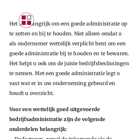
Skip
to
Toggle
Het is belangrijk om een goede administratie op
content
Navigat
te zetten en bij te houden. Niet alleen omdat u
INTRODUCTIE
als ondernemer wettelijk verplicht bent om een
PARTICULIEREN
goede administratie bij te houden en te bewaren.
STARTERS
Het helpt u ook om de juiste bedrijfsbeslissingen
te nemen. Met een goede administratie legt u
ONDERNEMERS
vast wat er in uw onderneming gebeurd en
CONTACTFORMULIER
houdt u overzicht.
LOGIN KLANTEN
Voor een wettelijk goed uitgevoerde
bedrijfsadministratie zijn de volgende
onderdelen belangrijk: