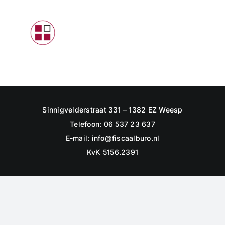
Skip
to
Toggle
content
Navigat
INTRODUCTIE
PARTICULIEREN
STARTERS
Sinnigvelderstraat 331 – 1382 EZ Weesp
ONDERNEMERS
Telefoon: 06 537 23 637
E-mail:
info@fiscaalburo.nl
CONTACTFORMULIER
KvK 5156.2391
LOGIN KLANTEN