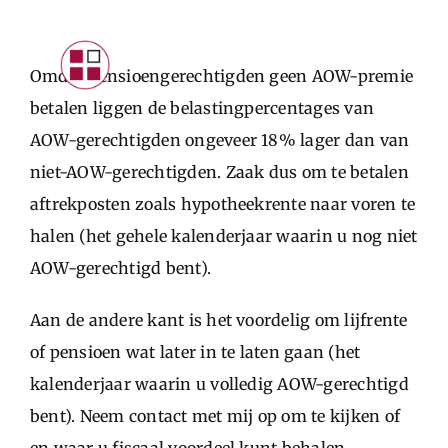
Skip
to
Toggle
Omdat pensioengerechtigden geen AOW-premie
content
Navigat
betalen liggen de belastingpercentages van
INTRODUCTIE
AOW-gerechtigden ongeveer 18% lager dan van
PARTICULIEREN
niet-AOW-gerechtigden. Zaak dus om te betalen
STARTERS
aftrekposten zoals hypotheekrente naar voren te
halen (het gehele kalenderjaar waarin u nog niet
ONDERNEMERS
AOW-gerechtigd bent).
CONTACTFORMULIER
LOGIN KLANTEN
Aan de andere kant is het voordelig om lijfrente
of pensioen wat later in te laten gaan (het
kalenderjaar waarin u volledig AOW-gerechtigd
bent). Neem contact met mij op om te kijken of