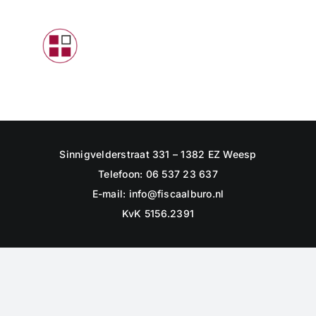
Skip
to
Toggle
content
Navigat
INTRODUCTIE
PARTICULIEREN
STARTERS
Sinnigvelderstraat 331 – 1382 EZ Weesp
ONDERNEMERS
Telefoon: 06 537 23 637
E-mail:
info@fiscaalburo.nl
CONTACTFORMULIER
KvK 5156.2391
LOGIN KLANTEN