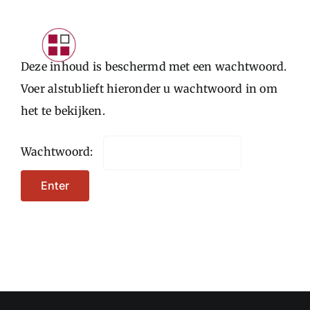
Skip
to
Toggle
content
Deze inhoud is beschermd met een wachtwoord.
Navigat
INTRODUCTIE
Voer alstublieft hieronder u wachtwoord in om
het te bekijken.
PARTICULIEREN
STARTERS
Wachtwoord:
ONDERNEMERS
CONTACTFORMULIER
LOGIN KLANTEN