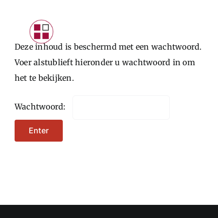
Skip
to
Toggle
content
Deze inhoud is beschermd met een wachtwoord.
Navigat
INTRODUCTIE
Voer alstublieft hieronder u wachtwoord in om
het te bekijken.
PARTICULIEREN
STARTERS
Wachtwoord:
ONDERNEMERS
CONTACTFORMULIER
LOGIN KLANTEN